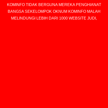
KOMINFO TIDAK BERGUNA MEREKA PENGHIANAT
BANGSA SEKELOMPOK OKNUM KOMINFO MALAH
MELINDUNGI LEBIH DARI 1000 WEBSITE JUDI,