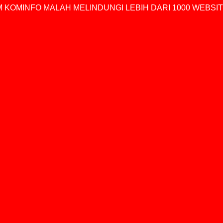
 KOMINFO MALAH MELINDUNGI LEBIH DARI 1000 WEBSITE