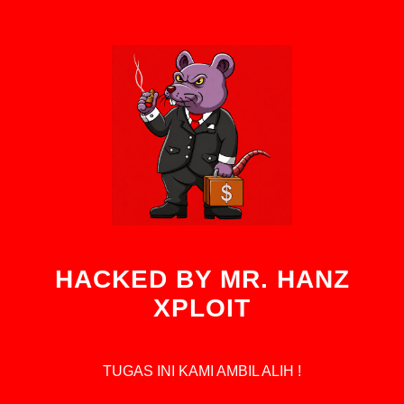
HACKED BY MR. HANZ
XPLOIT
TUGAS INI KAMI AMBIL ALIH !