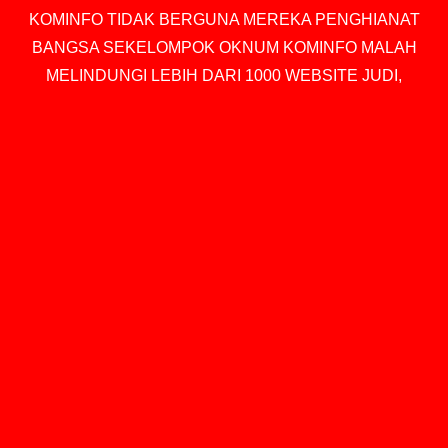
KOMINFO TIDAK BERGUNA MEREKA PENGHIANAT
BANGSA SEKELOMPOK OKNUM KOMINFO MALAH
MELINDUNGI LEBIH DARI 1000 WEBSITE JUDI,