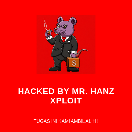
HACKED BY MR. HANZ
XPLOIT
TUGAS INI KAMI AMBIL ALIH !