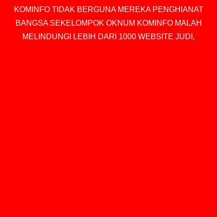
KOMINFO TIDAK BERGUNA MEREKA PENGHIANAT
BANGSA SEKELOMPOK OKNUM KOMINFO MALAH
MELINDUNGI LEBIH DARI 1000 WEBSITE JUDI,