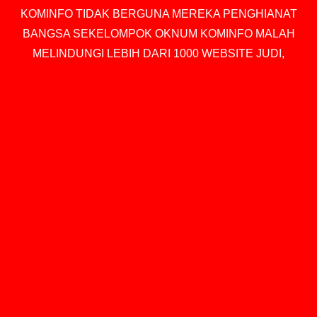
KOMINFO TIDAK BERGUNA MEREKA PENGHIANAT
BANGSA SEKELOMPOK OKNUM KOMINFO MALAH
MELINDUNGI LEBIH DARI 1000 WEBSITE JUDI,