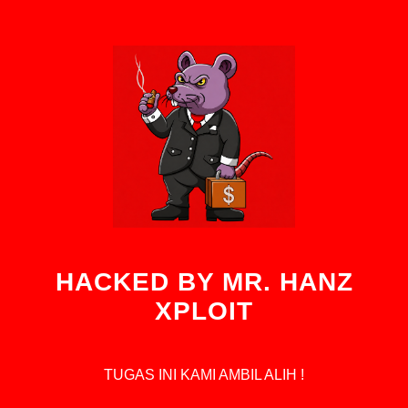
HACKED BY MR. HANZ
XPLOIT
TUGAS INI KAMI AMBIL ALIH !