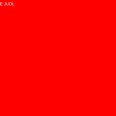
 JUDI,