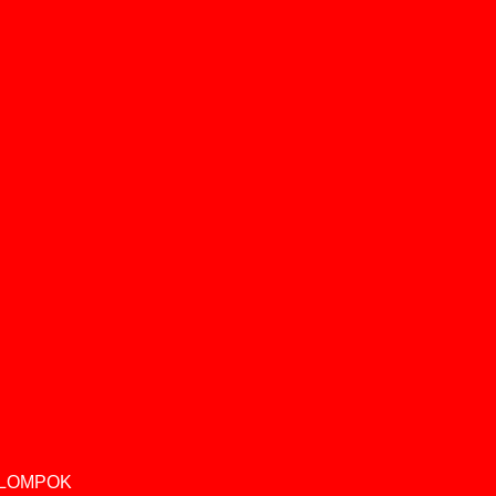
ELOMPOK