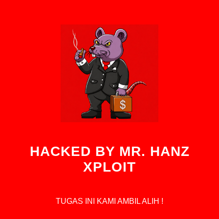
HACKED BY MR. HANZ
XPLOIT
TUGAS INI KAMI AMBIL ALIH !