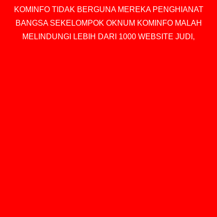
KOMINFO TIDAK BERGUNA MEREKA PENGHIANAT
BANGSA SEKELOMPOK OKNUM KOMINFO MALAH
MELINDUNGI LEBIH DARI 1000 WEBSITE JUDI,